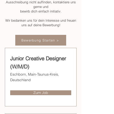
Ausschreibung nicht auffinden, kontaktiere uns
gerne und
bewirb dich einfach initiativ.
Wir bedanken uns für dein Interesse und freuen
uns auf deine Bewerbung!
Bewerbung Starten >
Junior Creative Designer
(W/M/D)
Eschborn, Main-Taunus-Kreis,
Deutschland
Zum Job