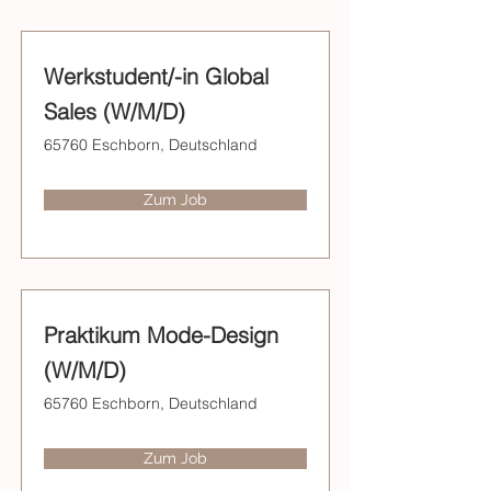
Werkstudent/-in Global
Sales (W/M/D)
65760 Eschborn, Deutschland
Zum Job
Praktikum Mode-Design
(W/M/D)
65760 Eschborn, Deutschland
Zum Job