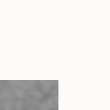
e Pflegemittel (Exklusiv in
ich).
asern der Wolle und erhält Ihre
it und Haptik. Zusätzlich hält es
tikels kräftig und strahlend. Das
natürlichen Rohstoffen und ist