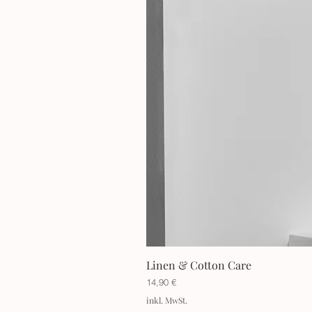
Linen & Cotton Care
Preis
14,90 €
inkl. MwSt.