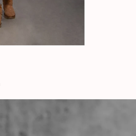
Cashmere & Wool Car
unserem Shop erhältl
Es unterstützt die F
ursprüngliche Feinhe
die Farben dieses Ar
Produkt besteht aus 
made in Germany.
h