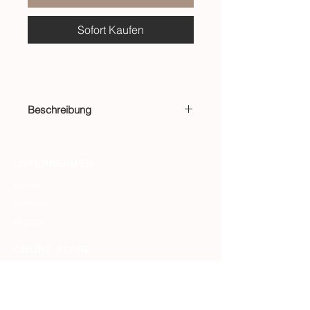
Sofort Kaufen
Beschreibung
Damen Hose
Material: 100% Leinen
UNTERNEHMEN
Kontakt
Karriere
Presse
ONLINE STORE
FAQ I Häufige Fragen
Rücksendung & Versand
AGB